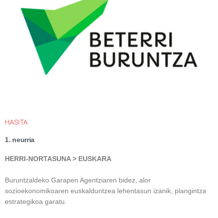
HASITA
1. neurria
HERRI-NORTASUNA > EUSKARA
Buruntzaldeko Garapen Agentziaren bidez, alor
sozioekonomikoaren euskalduntzea lehentasun izanik, plangintza
estrategikoa garatu.