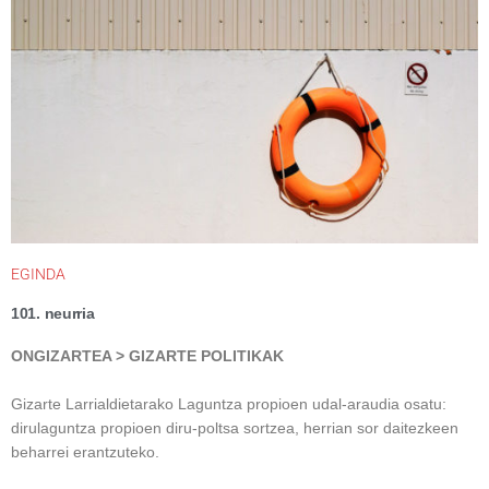
EGINDA
101. neurria
ONGIZARTEA > GIZARTE POLITIKAK
Gizarte Larrialdietarako Laguntza propioen udal-araudia osatu:
dirulaguntza propioen diru-poltsa sortzea, herrian sor daitezkeen
beharrei erantzuteko.