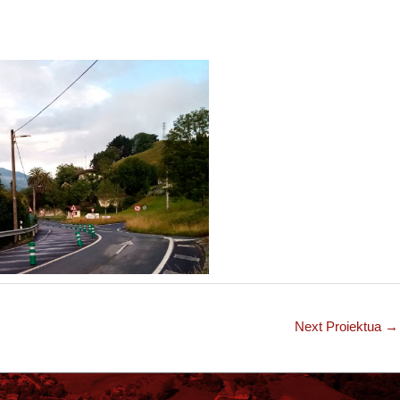
Next Proiektua
→