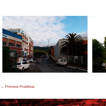
←
Previous Proiektua