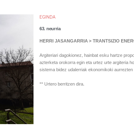
EGINDA
63. neurria
HERRI JASANGARRIA > TRANTSIZIO ENE
Argiteriari dagokionez, hainbat esku hartze propos
azterketa orokorra egin eta urtez urte argiteria h
sistema bidez udalerriak ekonomikoki aurrezten 
** Urtero berritzen dira.