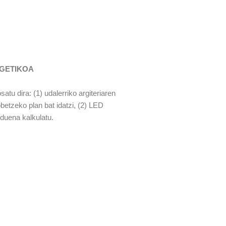
RGETIKOA
atu dira: (1) udalerriko argiteriaren
obetzeko plan bat idatzi, (2) LED
duena kalkulatu.