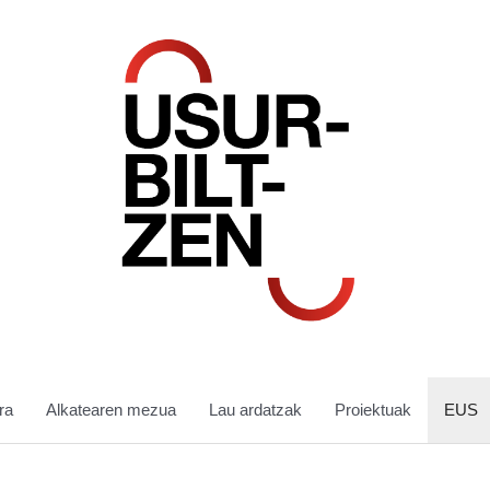
ra
Alkatearen mezua
Lau ardatzak
Proiektuak
EUS