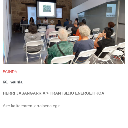
EGINDA
66. neurria
HERRI JASANGARRIA > TRANTSIZIO ENERGETIKOA
Aire kalitatearen jarraipena egin.