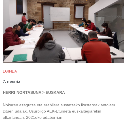
EGINDA
7. neurria
HERRI-NORTASUNA > EUSKARA
Nokaren ezagutza eta erabilera sustatzeko ikastaroak antolatu
zituen udalak, Usurbilgo AEK-Etumeta euskaltegiarekin
elkarlanean, 2021eko udaberrian.