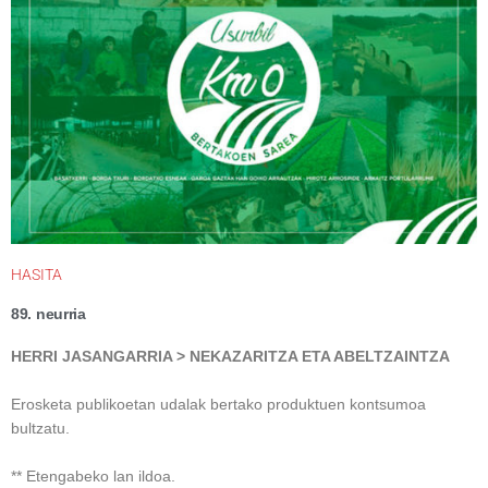
HASITA
89. neurria
HERRI JASANGARRIA >
N
E
KAZARITZA ETA ABELTZAINTZA
Erosketa publikoetan udalak bertako produktuen kontsumoa
bultzatu.
** Etengabeko lan ildoa.