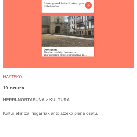
HASTEKO
10. neurria
HERRI-NORTASUNA >
K
ULTURA
Kultur ekintza irisgarriak antolatzeko plana osatu.