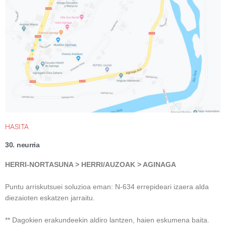
HASITA
30. neurria
HERRI-NORTASUNA >
H
ERRI/AUZOAK >
AGINAGA
Puntu arriskutsuei soluzioa eman: N-634 errepideari izaera alda
diezaioten eskatzen jarraitu.
** Dagokien erakundeekin aldiro lantzen, haien eskumena baita.