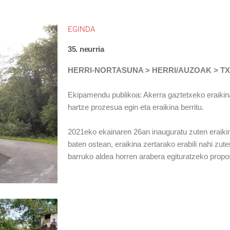
EGINDA
35. neurria
HERRI-NORTASUNA > HERRI/AUZOAK >
T
Ekipamendu publikoa: Akerra gaztetxeko eraikin
hartze prozesua egin eta eraikina berritu.
2021eko ekainaren 26an inauguratu zuten eraikin
baten ostean, eraikina zertarako erabili nahi zute
barruko aldea horren arabera egituratzeko prop