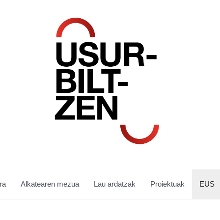
ra
Alkatearen mezua
Lau ardatzak
Proiektuak
EUS