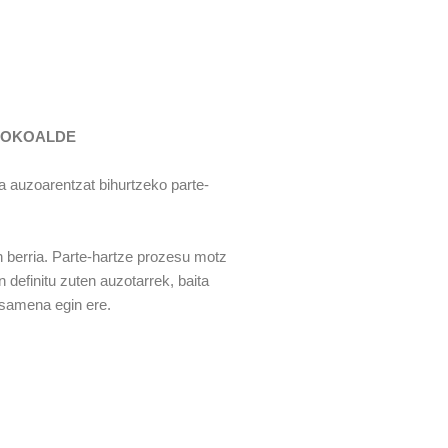
XOKOALDE
a auzoarentzat bihurtzeko parte-
 berria. Parte-hartze prozesu motz
n definitu zuten auzotarrek, baita
osamena egin ere.