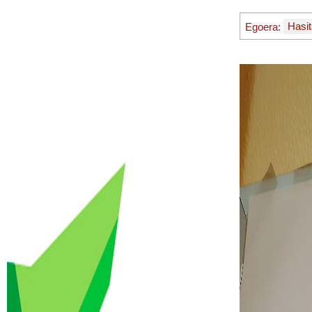
Egoera:
Hasit