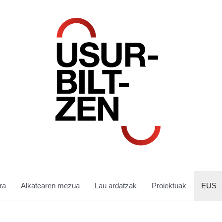
ra
Alkatearen mezua
Lau ardatzak
Proiektuak
EUS