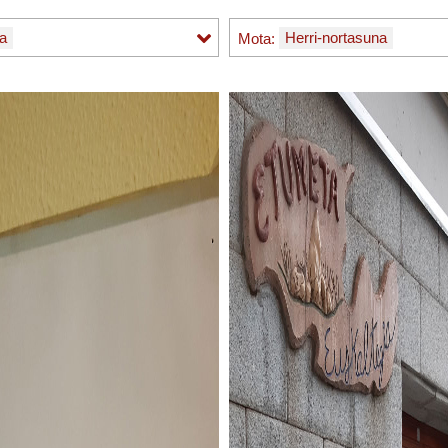
a
Mota:
Herri-nortasuna